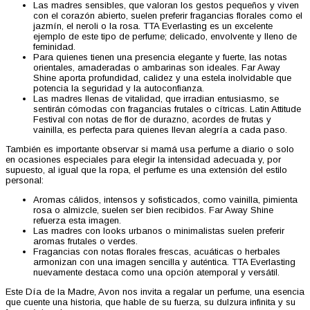
Las madres sensibles, que valoran los gestos pequeños y viven
con el corazón abierto, suelen preferir fragancias florales como el
jazmín, el neroli o la rosa. TTA Everlasting es un excelente
ejemplo de este tipo de perfume; delicado, envolvente y lleno de
feminidad.
Para quienes tienen una presencia elegante y fuerte, las notas
orientales, amaderadas o ambarinas son ideales. Far Away
Shine aporta profundidad, calidez y una estela inolvidable que
potencia la seguridad y la autoconfianza.
Las madres llenas de vitalidad, que irradian entusiasmo, se
sentirán cómodas con fragancias frutales o cítricas. Latin Attitude
Festival con notas de flor de durazno, acordes de frutas y
vainilla, es perfecta para quienes llevan alegría a cada paso.
También es importante observar si mamá usa perfume a diario o solo
en ocasiones especiales para elegir la intensidad adecuada y, por
supuesto, al igual que la ropa, el perfume es una extensión del estilo
personal:
Aromas cálidos, intensos y sofisticados, como vainilla, pimienta
rosa o almizcle, suelen ser bien recibidos. Far Away Shine
refuerza esta imagen.
Las madres con looks urbanos o minimalistas suelen preferir
aromas frutales o verdes.
Fragancias con notas florales frescas, acuáticas o herbales
armonizan con una imagen sencilla y auténtica. TTA Everlasting
nuevamente destaca como una opción atemporal y versátil.
Este Día de la Madre, Avon nos invita a regalar un perfume, una esencia
que cuente una historia, que hable de su fuerza, su dulzura infinita y su