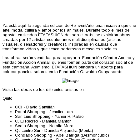
Ya está aquí la segunda edición de ReinventArte, una iniciativa que une
arte, moda, cultura y amor por los animales. Durante todo el mes de
agosto, en tiendas ETAFASHION de todo el país, se exhibirán obras
creadas por 12 artistas ecuatorianos multidisciplinarios (artistas
visuales, diseñadores y creativos), inspiradas en causas que
transforman vidas y que tienen poderosos mensajes sociales.
Las obras serán vendidas para apoyar a: Fundación Cóndor Andino y
Fundación Acción Animal, quienes forman parte del corazón social de
esta campaña. Asimismo, ETAFASHION brindará un aporte para
colocar paneles solares en la Fundación Oswaldo Guayasamín.
Visita las obras de los diferentes artistas en:
Quito
CCI - David Santillán
Portal Shopping - Jennifer Lam
San Luis Shopping - Yanier H. Palao
C. El Recreo - Daniela Manton
Scala Shopping - Natalia Mora
Quicentro Sur - Daniela Alejandra (Morita)
Condado Shopping - Abel Barriga (Desmoncubic)
Quicentro Shopping - Darío Flores (Diesztro)